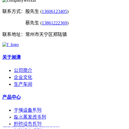
联系方式：
殷先生 (
13606123405
)
蔡先生 (
13861222369
)
联系地址：
常州市天宁区郑陆镇
关于昶清
公司简介
企业文化
生产车间
产品中心
干燥设备系列
废水蒸发器系列
粉碎设备系列
首页
产品中心
拨打电话
联系我们